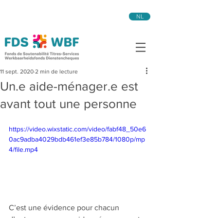
NL
11 sept. 2020
2 min de lecture
Un.e aide-ménager.e est
avant tout une personne
https://video.wixstatic.com/video/fabf48_50e6
0ac9adba4029bdb461ef3e85b784/1080p/mp
4/file.mp4
C’est une évidence pour chacun 