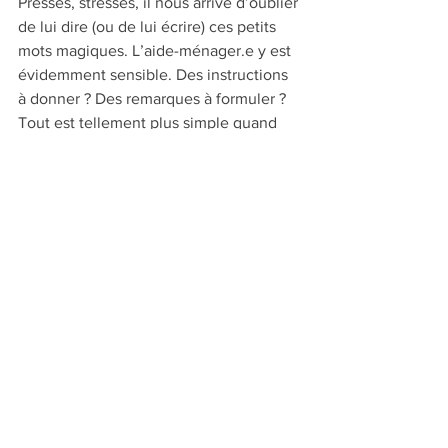
Pressés, stressés, il nous arrive d’oublier 
de lui dire (ou de lui écrire) ces petits 
mots magiques. L’aide-ménager.e y est 
évidemment sensible. Des instructions 
à donner ? Des remarques à formuler ? 
Tout est tellement plus simple quand 
on se traite mutuellement avec respect.
LE RESPECT et la convivialité, c’est bon 
pour tout le monde !
Commentaires
Rédigez un commentaire...