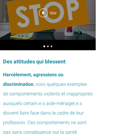
Voir
Des attitudes qui blessent
Harcèlement, agressions ou
discrimination
, voici quelques exemples
de comportements violents et inappropriés
auxquels certain.e.s aide-ménager.e.s
doivent faire face dans le cadre de leur
profession. Ces comportements ne sont
pas sans conséquence sur la santé